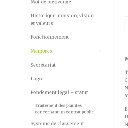
Mot de bienvenue
Historique, mission, vision
et valeurs
Fonctionnement
Membres
M
Secrétariat
T
Logo
C
N
Fondement légal – statut
M
Traitement des plaintes
E
concernant un contrat public
D
Système de classement
N