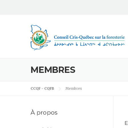
Skip to content
MEMBRES
CCQF - CQFB
Membres
À propos
E