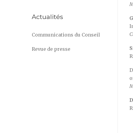
M
Actualités
G
I
C
Communications du Conseil
S
Revue de presse
R
D
o
M
D
R