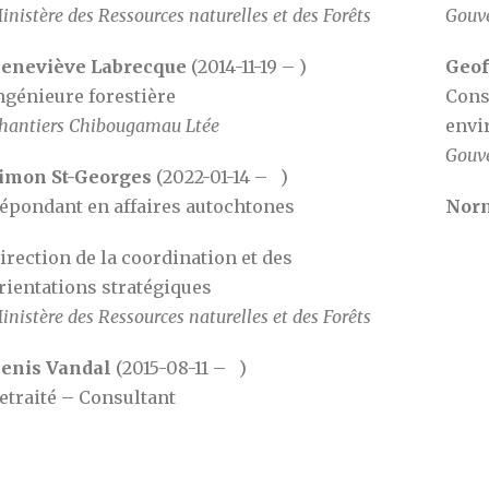
inistère des Ressources naturelles et des Forêts
Gouve
eneviève Labrecque
(2014-11-19 – )
Geof
ngénieure forestière
Cons
hantiers Chibougamau Ltée
envi
Gouve
imon St-Georges
(2022-01-14 – )
épondant en affaires autochtones
Nor
irection de la coordination et des
rientations stratégiques
inistère des Ressources naturelles et des Forêts
enis Vandal
(2015-08-11 – )
etraité – Consultant