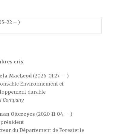
5–22 – )
res cris
ela MacLeod
(2026-01-27 – )
onsable Environnement et
loppement durable
n Company
man Ottereyes
(2020-11-04 – )
-président
cteur du Département de Foresterie