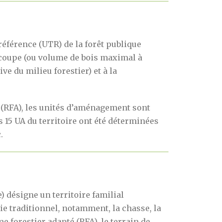
référence (UTR) de la forêt publique
e coupe (ou volume de bois maximal à
e du milieu forestier) et à la
é (RFA), les unités d’aménagement sont
15 UA du territoire ont été déterminées
.
e) désigne un territoire familial
ie traditionnel, notamment, la chasse, la
me forestier adapté (RFA), le terrain de