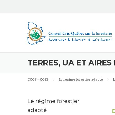
Skip to content
TERRES, UA ET AIRES
CCQF - CQFB
Le régime forestier adapté
L
Le régime forestier
adapté
D