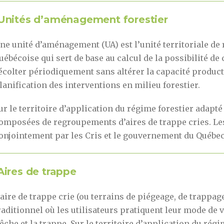
nités d’aménagement forestier
ne unité d’aménagement (UA) est l’unité territoriale de 
uébécoise qui sert de base au calcul de la possibilité d
écolter périodiquement sans altérer la capacité productiv
lanification des interventions en milieu forestier.
ur le territoire d’application du régime forestier adapt
omposées de regroupements d’aires de trappe cries. Les 
onjointement par les Cris et le gouvernement du Québec
ires de trappe
’aire de trappe crie (ou terrains de piégeage, de trappag
raditionnel où les utilisateurs pratiquent leur mode de v
êche et la trappe. Sur le territoire d’application du régi