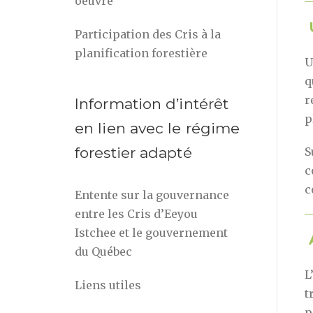
oeuvre
U
Participation des Cris à la
planification forestière
U
q
r
Information d’intérêt
p
en lien avec le régime
forestier adapté
S
c
c
Entente sur la gouvernance
entre les Cris d’Eeyou
Istchee et le gouvernement
A
du Québec
L
Liens utiles
t
p