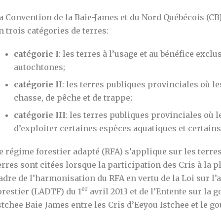
a Convention de la Baie-James et du Nord Québécois (CBJ
n trois catégories de terres:
catégorie I
: les terres à l’usage et au bénéfice exclu
autochtones;
catégorie II
: les terres publiques provinciales où l
chasse, de pêche et de trappe;
catégorie III
: les terres publiques provinciales où l
d’exploiter certaines espèces aquatiques et certain
e régime forestier adapté (RFA) s’applique sur les terres 
erres sont citées lorsque la participation des Cris à la p
adre de l’harmonisation du RFA en vertu de la Loi sur l
er
orestier (LADTF) du 1
avril 2013 et de l’Entente sur la 
stchee Baie-James entre les Cris d’Eeyou Istchee et le 